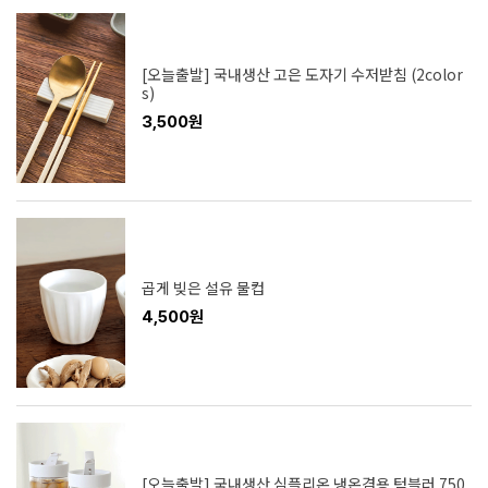
[오늘출발] 국내생산 고은 도자기 수저받침 (2color
s)
3,500원
곱게 빚은 설유 물컵
4,500원
[오늘출발] 국내생산 심플리온 냉온겸용 텀블러 750