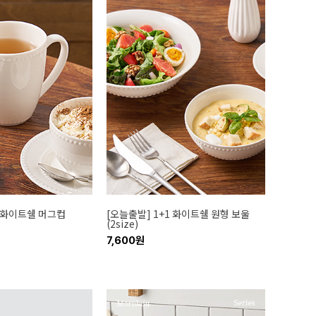
1 화이트쉘 머그컵
[오늘출발] 1+1 화이트쉘 원형 보울
(2size)
7,600원