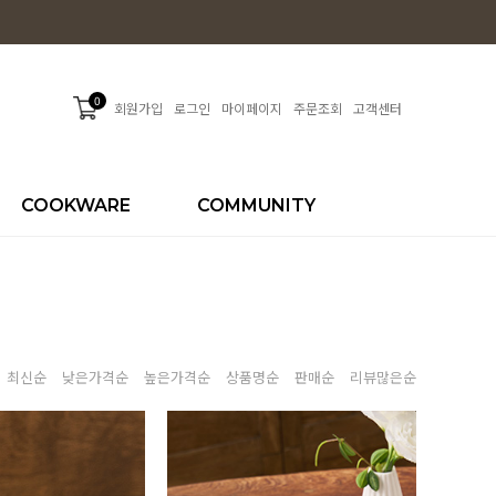
0
회원가입
로그인
마이페이지
주문조회
고객센터
COOKWARE
COMMUNITY
최신순
낮은가격순
높은가격순
상품명순
판매순
리뷰많은순