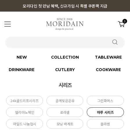
모리다인 첫 만남 혜택, 신규가입 시 특별 쿠폰팩 지급
0
NEW
COLLECTION
TABLEWARE
DRINKWARE
CUTLERY
COOKWARE
시리즈
24k골드리프시리즈
곱게빚은은유
그린파머스
델리아노제인
로라쉘
마루 시리즈
마일드 나눔접시
모닝 바게트
블라썸