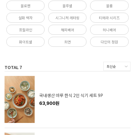
블로멘
블루쉘
블룸
설화 백자
시그니처 레터링
티에라 시리즈
프릴라인
해피베어
허니베어
화이트쉘
희연
다인의 정원
TOTAL
7
국내생산 마루 한식 2인 식기 세트 9P
63,900원