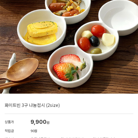
화이트빈 3구 나눔접시 (2size)
9,900
상품가
원
적립금
90원