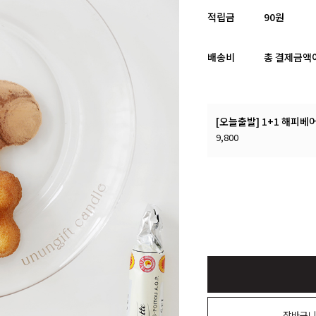
적립금
90원
배송비
총 결제금액이
[오늘출발] 1+1 해피베
9,800
장바구