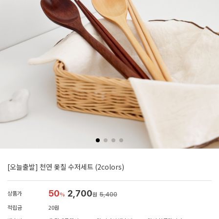
[오늘출발] 천연 옻칠 수저세트 (2colors)
50
2,700
상품가
%
원
5,400
적립금
20원