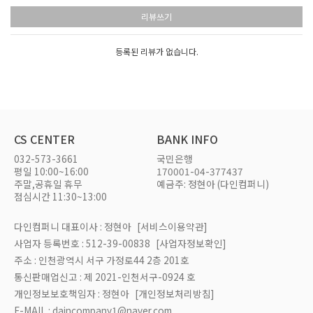
리뷰쓰기
등록된 리뷰가 없습니다.
CS CENTER
BANK INFO
032-573-3661
국민은행
평일 10:00~16:00
170001-04-377437
주말,공휴일 휴무
예금주: 정현아 (다인컴퍼니)
점심시간 11:30~13:00
다인컴퍼니 대표이사 : 정현아
[서비스이용약관]
사업자 등록번호 : 512-39-00838
[사업자정보확인]
주소 : 인천광역시 서구 가정로44 2층 201호
통신판매업신고 : 제 2021-인천서구-0924 호
개인정보보호책임자 : 정현아
[개인정보처리방침]
E-MAIL : daincompany1@naver.com