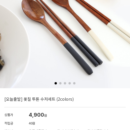
[오늘출발] 옻칠 투톤 수저세트 (2colors)
4,900
상품가
원
적립금
40원