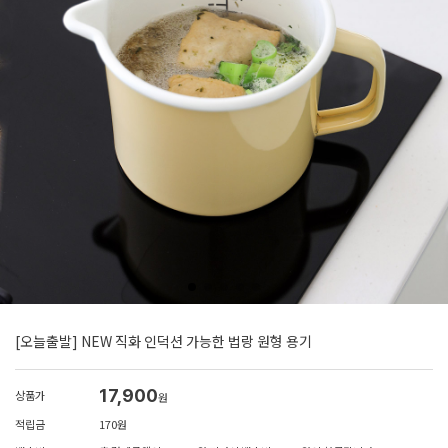
[오늘출발] NEW 직화 인덕션 가능한 법랑 원형 용기
17,900
상품가
원
적립금
170원