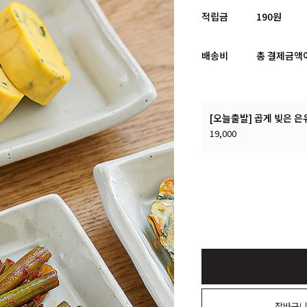
적립금
190원
배송비
총 결제금액이
[오늘출발] 곱게 빚은 은
19,000
장바구