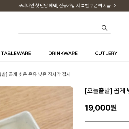
모리다인 첫 만남 혜택, 신규가입 시 특별 쿠폰팩 지급
TABLEWARE
DRINKWARE
CUTLERY
출발] 곱게 빚은 은유 낮은 직사각 접시
[오늘출발] 곱게
19,000
원