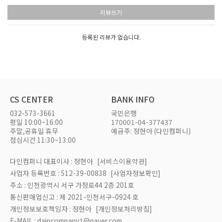
리뷰쓰기
등록된 리뷰가 없습니다.
CS CENTER
BANK INFO
032-573-3661
국민은행
평일 10:00~16:00
170001-04-377437
주말,공휴일 휴무
예금주: 정현아 (다인컴퍼니)
점심시간 11:30~13:00
다인컴퍼니 대표이사 : 정현아
[서비스이용약관]
사업자 등록번호 : 512-39-00838
[사업자정보확인]
주소 : 인천광역시 서구 가정로44 2층 201호
통신판매업신고 : 제 2021-인천서구-0924 호
개인정보보호책임자 : 정현아
[개인정보처리방침]
E-MAIL : daincompany1@naver.com