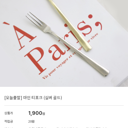
[오늘출발] 마인 티포크 (실버 골드)
1,900
상품가
원
적립금
20원