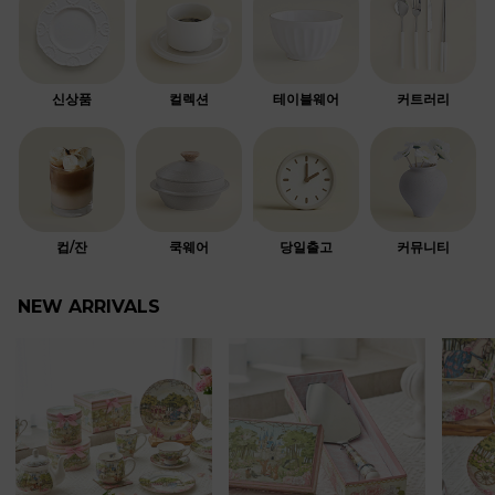
신상품
컬렉션
테이블웨어
커트러리
컵/잔
쿡웨어
당일출고
커뮤니티
NEW ARRIVALS