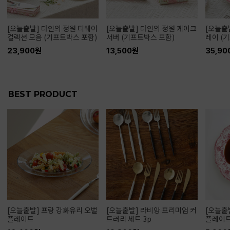
[오늘출발] 다인의 정원 티웨어
[오늘출발] 다인의 정원 케이크
[오늘출
컬렉션 모음 (기프트박스 포함)
서버 (기프트박스 포함)
레이 (
23,900원
13,500원
35,90
BEST PRODUCT
[오늘출발] 프랑 강화유리 오벌
[오늘출발] 라비앙 프리미엄 커
[오늘출
플레이트
트러리 세트 3p
플레이트 