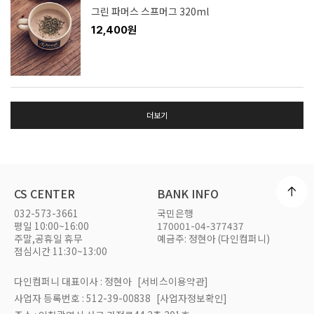
그린 파머스 스프머그 320ml
12,400원
더보기
CS CENTER
BANK INFO
032-573-3661
국민은행
평일 10:00~16:00
170001-04-377437
주말,공휴일 휴무
예금주: 정현아 (다인컴퍼니)
점심시간 11:30~13:00
다인컴퍼니 대표이사 : 정현아
[서비스이용약관]
사업자 등록번호 : 512-39-00838
[사업자정보확인]