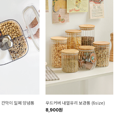
n1 칸막이 밀폐 양념통
우드커버 내열유리 보관통 (6size)
8,900원