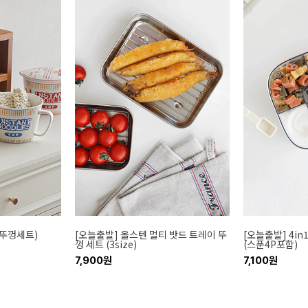
(뚜껑세트)
[오늘출발] 올스텐 멀티 밧드 트레이 뚜
[오늘출발] 4i
껑 세트 (3size)
(스푼4P포함)
7,900원
7,100원