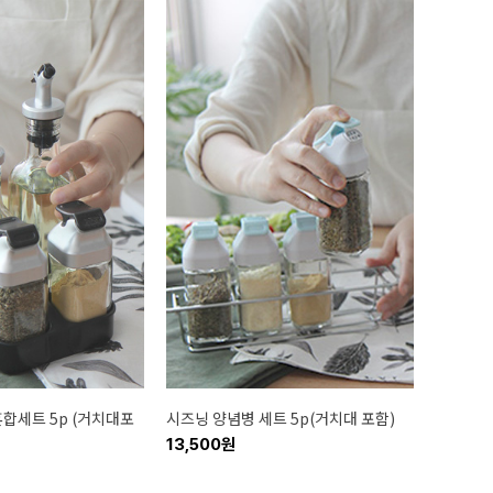
합세트 5p (거치대포
시즈닝 양념병 세트 5p(거치대 포함)
13,500원