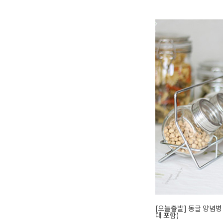
[오늘출발] 동글 양념병 
대 포함)