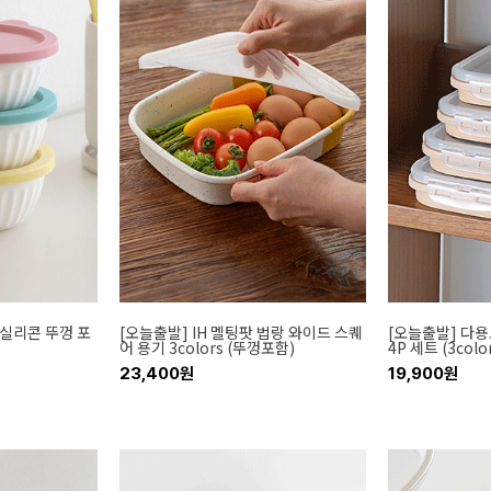
(실리콘 뚜껑 포
[오늘출발] IH 멜팅팟 법랑 와이드 스퀘
[오늘출발] 다용
어 용기 3colors (뚜껑포함)
4P 세트 (3colo
23,400원
19,900원