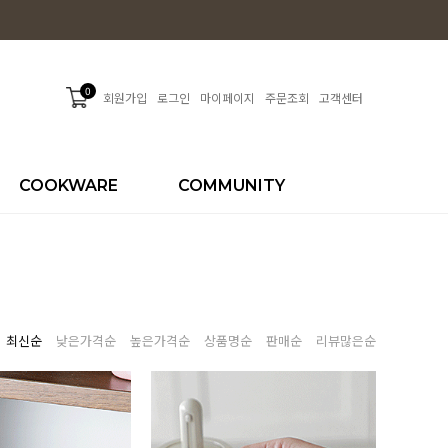
0
회원가입
로그인
마이페이지
주문조회
고객센터
COOKWARE
COMMUNITY
최신순
낮은가격순
높은가격순
상품명순
판매순
리뷰많은순