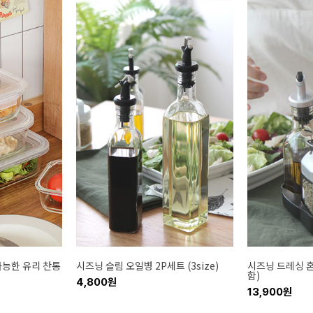
가능한 유리 찬통
시즈닝 슬림 오일병 2P세트 (3size)
시즈닝 드레싱 혼
함)
4,800원
13,900원