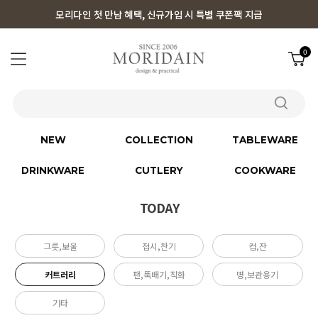
모리다인 첫 만남 혜택, 신규가입 시 특별 쿠폰팩 지급
0
NEW
COLLECTION
TABLEWARE
DRINKWARE
CUTLERY
COOKWARE
TODAY
그릇,보울
접시,찬기
컵,잔
커트러리
팬,뚝배기,직화
병,보관용기
기타