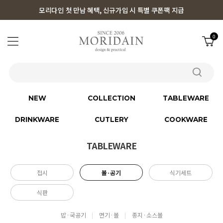
모리다인 첫 만남 혜택, 신규가입 시 특별 쿠폰팩 지급
0
NEW
COLLECTION
TABLEWARE
DRINKWARE
CUTLERY
COOKWARE
TABLEWARE
접시
볼·공기
식기세트
식판
밥·국공기
면기·볼
종지·소스볼