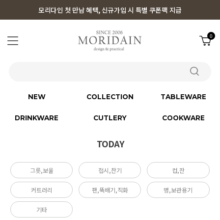
모리다인 첫 만남 혜택, 신규가입 시 특별 쿠폰팩 지급
0
NEW
COLLECTION
TABLEWARE
DRINKWARE
CUTLERY
COOKWARE
TODAY
그릇,보울
접시,찬기
컵,잔
커트러리
팬,뚝배기,직화
병,보관용기
기타