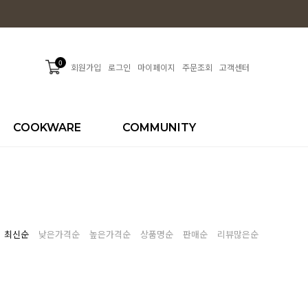
0
회원가입
로그인
마이페이지
주문조회
고객센터
COOKWARE
COMMUNITY
최신순
낮은가격순
높은가격순
상품명순
판매순
리뷰많은순