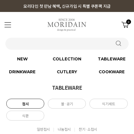
모리다인 첫 만남 혜택, 신규가입 시 특별 쿠폰팩 지급
0
NEW
COLLECTION
TABLEWARE
DRINKWARE
CUTLERY
COOKWARE
TABLEWARE
접시
볼·공기
식기세트
식판
일반접시
나눔접시
찬기·소접시