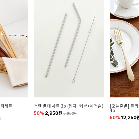
수저세트
스텐 빨대 세트 3p (일자+커브+세척솔)
[오늘출발] 트리
4p
50%
2,950원
5,900원
50%
12,250
원