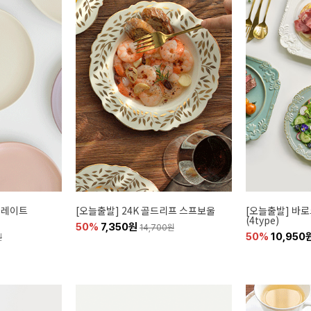
플레이트
[오늘출발] 24K 골드리프 스프보울
[오늘출발] 바
(4type)
50%
7,350원
14,700원
50%
10,950
원