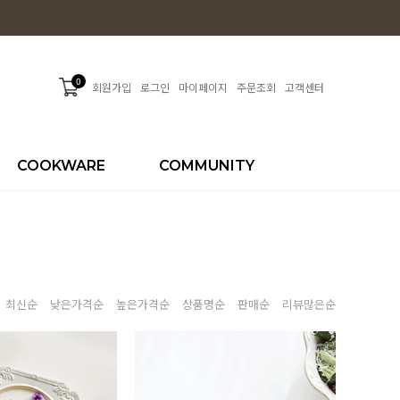
0
회원가입
로그인
마이페이지
주문조회
고객센터
COOKWARE
COMMUNITY
최신순
낮은가격순
높은가격순
상품명순
판매순
리뷰많은순