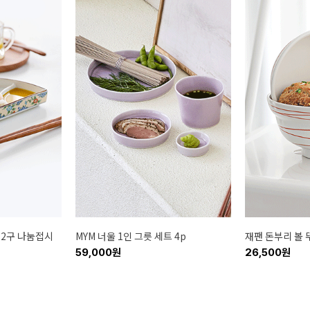
 2구 나눔접시
MYM 너울 1인 그릇 세트 4p
재팬 돈부리 볼 뚜
59,000원
26,500원