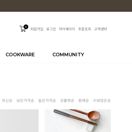
0
회원가입
로그인
마이페이지
주문조회
고객센터
COOKWARE
COMMUNITY
최신순
낮은가격순
높은가격순
상품명순
판매순
리뷰많은순