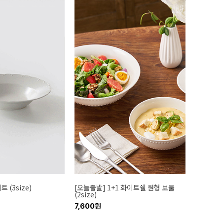
 (3size)
[오늘출발] 1+1 화이트쉘 원형 보울
(2size)
7,600원