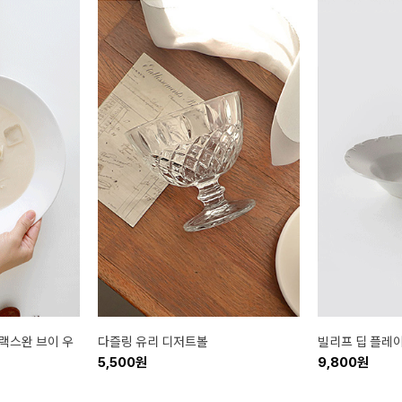
랙스완 브이 우
다즐링 유리 디저트볼
빌리프 딥 플레이트
5,500원
9,800원